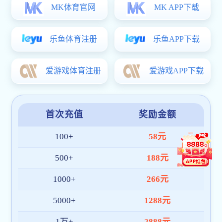
我
联系人：
杜女士
销售代表
发送简历至：
duting@whtime.net
联系人：
杜女士
客服专员/助理
发送简历至：
duting@whtime.ne