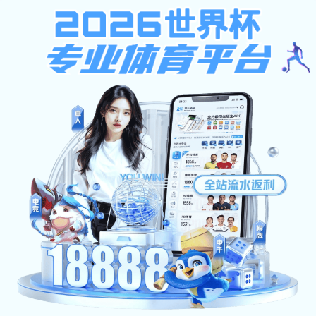
九游体育 - JIUYOUSPORTS中国官方网站
网站首页
网站产品
九游世界杯
（中国）视频
人才招聘
推广
在这里，海阔凭鱼跃，天高任鸟飞